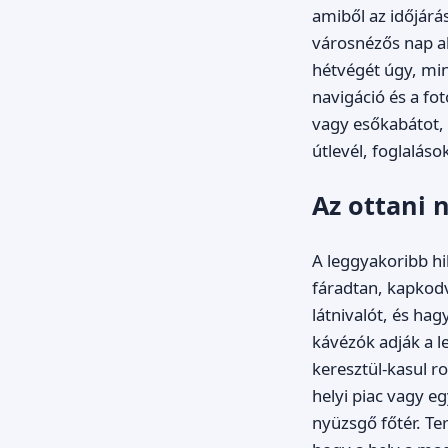
amiből az időjárá
városnézős nap al
hétvégét úgy, min
navigáció és a fo
vagy esőkabátot,
útlevél, foglaláso
Az ottani 
A leggyakoribb hi
fáradtan, kapkod
látnivalót, és hag
kávézók adják a l
keresztül-kasul r
helyi piac vagy e
nyüzsgő főtér. Ter