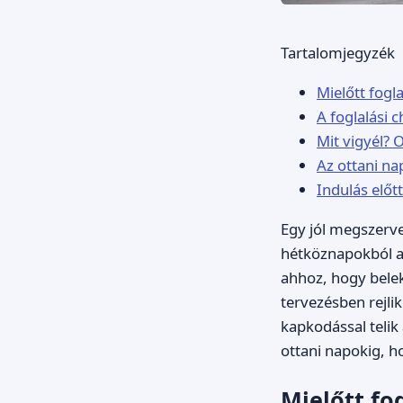
Tartalomjegyzék
Mielőtt fogla
A foglalási c
Mit vigyél?
Az ottani na
Indulás előtt
Egy jól megszerve
hétköznapokból a
ahhoz, hogy belek
tervezésben rejli
kapkodással telik 
ottani napokig, h
Mielőtt fog