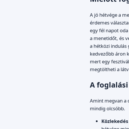
A jó hétvége a me
érdemes választan
egy fél napot oda
a menetidőt, és ve
a hétközi indulás
kedvezőbb áron kí
mert egy fesztivál
megtöltheti a lát
A foglalási
Amint megvan a cél
mindig olcsóbb.
Közlekedés 
hétvége mind