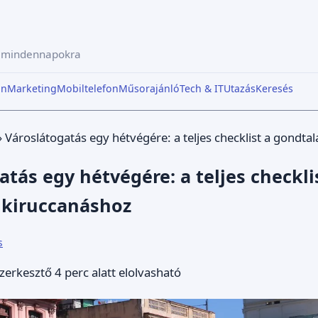
a mindennapokra
in
Marketing
Mobiltelefon
Műsorajánló
Tech & IT
Utazás
Keresés
›
Városlátogatás egy hétvégére: a teljes checklist a gondta
atás egy hétvégére: a teljes checkli
 kiruccanáshoz
s
zerkesztő
4 perc alatt elolvasható