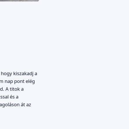
 hogy kiszakadj a
m nap pont elég
. A titok a
ssal és a
magoláson át az