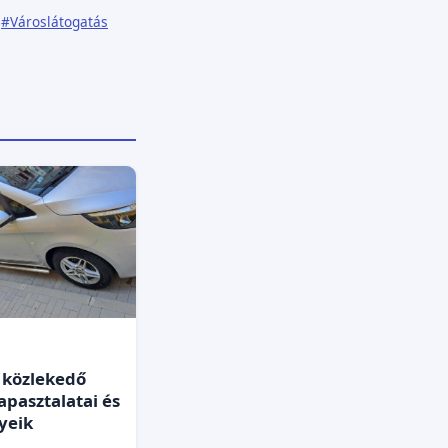
#Városlátogatás
 közlekedő
apasztalatai és
yeik