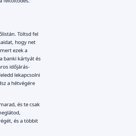
 feltöltődés.
istán. Töltsd fel
saidat, hogy net
, mert ezek a
a banki kártyát és
ros időjárás-
feledd lekapcsolni
dsz a hétvégére
 marad, és te csak
meglátod,
égét, és a többit