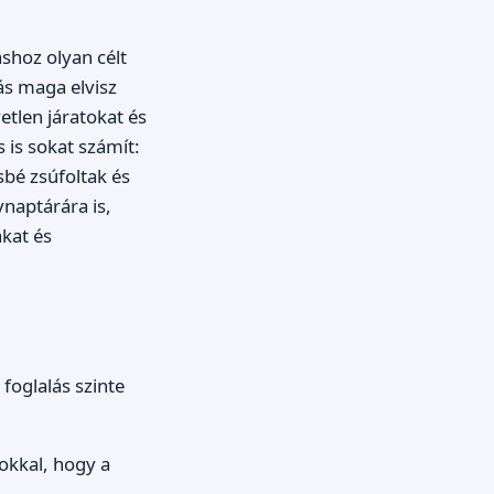
shoz olyan célt
ás maga elvisz
etlen járatokat és
 is sokat számít:
sbé zsúfoltak és
naptárára is,
akat és
 foglalás szinte
okkal, hogy a