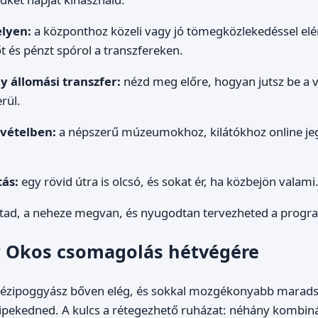
elyen:
a központhoz közeli vagy jó tömegközlekedéssel elér
t és pénzt spórol a transzfereken.
y állomási transzfer:
nézd meg előre, hogyan jutsz be a 
rül.
ővételben:
a népszerű múzeumokhoz, kilátókhoz online je
tás:
egy rövid útra is olcsó, és sokat ér, ha közbejön valami
altad, a neheze megvan, és nyugodtan tervezheted a progr
? Okos csomagolás hétvégére
kézipoggyász bőven elég, és sokkal mozgékonyabb maradsz
ipekedned. A kulcs a rétegezhető ruházat: néhány kombiná