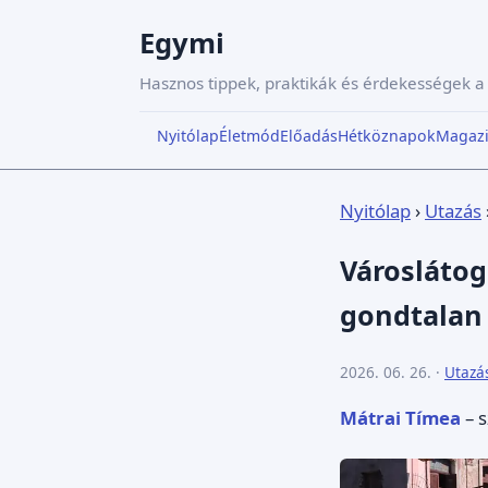
Egymi
Hasznos tippek, praktikák és érdekességek 
Nyitólap
Életmód
Előadás
Hétköznapok
Magaz
Nyitólap
›
Utazás
Városlátog
gondtalan
2026. 06. 26. ·
Utazá
Mátrai Tímea
– s