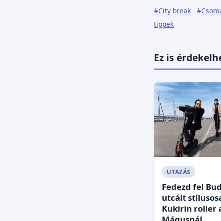
#City break
#Csoma
tippek
Ez is érdekelh
UTAZÁS
Fedezd fel Bu
utcáit stílusos
Kukirin roller 
Mágusnál