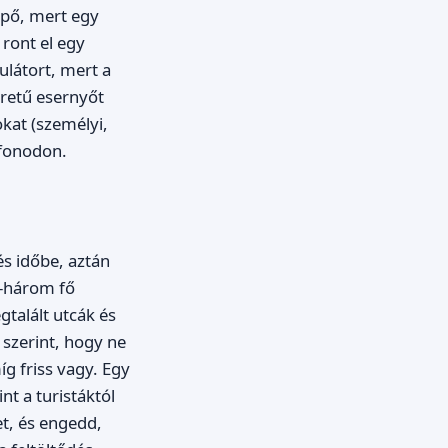
ipő, mert egy
 ront el egy
ulátort, mert a
éretű esernyőt
kat (személyi,
lefonodon.
és időbe, aztán
t-három fő
gtalált utcák és
szerint, hogy ne
íg friss vagy. Egy
nt a turistáktól
et, és engedd,