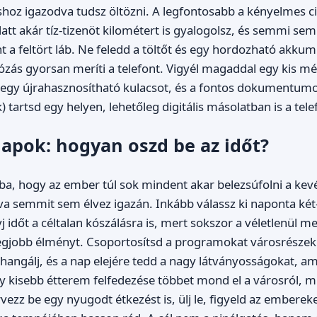
shoz igazodva tudsz öltözni. A legfontosabb a kényelmes c
att akár tíz-tizenöt kilométert is gyalogolsz, és semmi sem
t a feltört láb. Ne feledd a töltőt és egy hordozható akkum
tózás gyorsan meríti a telefont. Vigyél magaddal egy kis m
 egy újrahasznosítható kulacsot, és a fontos dokumentumo
k) tartsd egy helyen, lehetőleg digitális másolatban is a te
napok: hogyan oszd be az időt?
ba, hogy az ember túl sok mindent akar belezsúfolni a kev
va semmit sem élvez igazán. Inkább válassz ki naponta ké
yj időt a céltalan kószálásra is, mert sokszor a véletlenül me
egjobb élményt. Csoportosítsd a programokat városrészek 
ohangálj, és a nap elejére tedd a nagy látványosságokat, am
gy kisebb étterem felfedezése többet mond el a városról, mi
vezz be egy nyugodt étkezést is, ülj le, figyeld az emberek