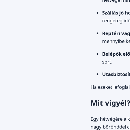
Szállás jó h
rengeteg idő
Reptéri vag
mennyibe ke
Belépők el
sort.
Utasbiztosí
Ha ezeket lefogl
Mit vigyél
Egy hétvégére a 
nagy bőrönddel c