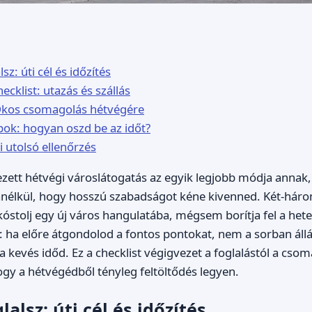
lsz: úti cél és időzítés
hecklist: utazás és szállás
 Okos csomagolás hétvégére
pok: hogyan oszd be az időt?
i utolsó ellenőrzés
zett hétvégi városlátogatás az egyik legjobb módja annak,
nélkül, hogy hosszú szabadságot kéne kivenned. Két-háro
óstolj egy új város hangulatába, mégsem borítja fel a heted
k: ha előre átgondolod a fontos pontokat, nem a sorban állá
a kevés időd. Ez a checklist végigvezet a foglalástól a cso
ogy a hétvégédből tényleg feltöltődés legyen.
lalsz: úti cél és időzítés