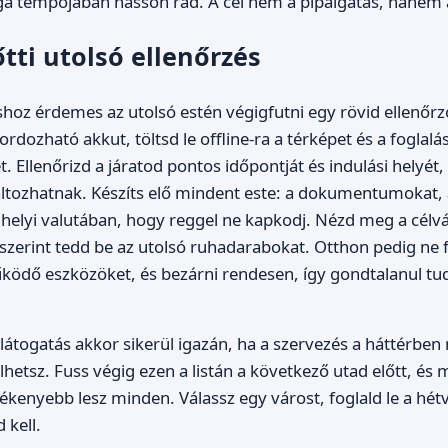
a tempójában hasson rád. A cél nem a pipálgatás, hanem a
őtti utolsó ellenőrzés
hoz érdemes az utolsó estén végigfutni egy rövid ellenőrzől
ordozható akkut, töltsd le offline-ra a térképet és a foglalá
et. Ellenőrizd a járatod pontos időpontját és indulási helyét
változhatnak. Készíts elő mindent este: a dokumentumokat, 
helyi valutában, hogy reggel ne kapkodj. Nézd meg a célvá
 eszerint tedd be az utolsó ruhadarabokat. Otthon pedig ne 
ködő eszközöket, és bezárni rendesen, így gondtalanul tu
látogatás akkor sikerül igazán, ha a szervezés a háttérben
lhetsz. Fuss végig ezen a listán a következő utad előtt, és 
kenyebb lesz minden. Válassz egy várost, foglald le a hétv
 kell.