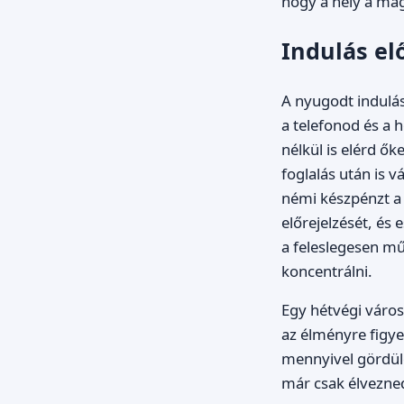
hogy a hely a mag
Indulás el
A nyugodt indulás
a telefonod és a h
nélkül is elérd ők
foglalás után is 
némi készpénzt a 
előrejelzését, és
a feleslegesen mű
koncentrálni.
Egy hétvégi város
az élményre figye
mennyivel gördülé
már csak élvezned