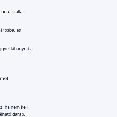
hető szállás
városba, és
ggyel kihagyod a
.
amot.
, ha nem kell
lható darab,