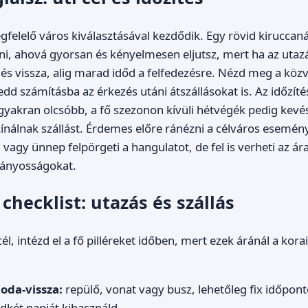
gfelelő város kiválasztásával kezdődik. Egy rövid kiruccaná
i, ahová gyorsan és kényelmesen eljutsz, mert ha az utaz
 és vissza, alig marad időd a felfedezésre. Nézd meg a közv
dd számításba az érkezés utáni átszállásokat is. Az időzítés
 gyakran olcsóbb, a fő szezonon kívüli hétvégék pedig kevé
nálnak szállást. Érdemes előre ránézni a célváros esemény
 vagy ünnep felpörgeti a hangulatot, de fel is verheti az ár
ványosságokat.
 checklist: utazás és szállás
, intézd el a fő pilléreket időben, mert ezek áránál a korai
oda-vissza:
repülő, vonat vagy busz, lehetőleg fix időpont
két napját kihasználd.