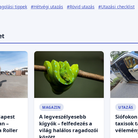
golási tippek
#Hétvégi utazás
#Rövid utazás
#Utazási checklist
et
MAGAZIN
UTAZÁS
dapest
A legveszélyesebb
Siófokon
an –
kígyók – felfedezés a
taxisok t
a Roller
világ halálos ragadozói
vélemén
között