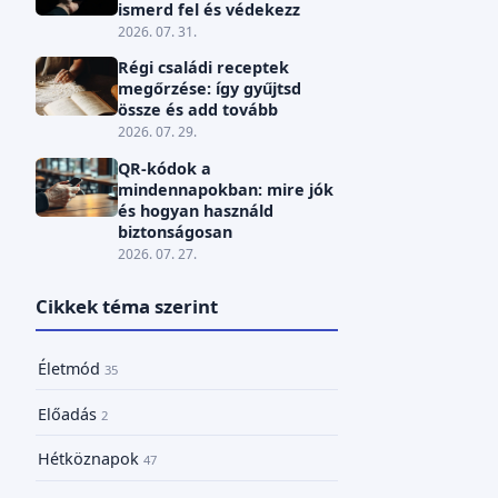
ismerd fel és védekezz
2026. 07. 31.
Régi családi receptek
megőrzése: így gyűjtsd
össze és add tovább
2026. 07. 29.
QR-kódok a
mindennapokban: mire jók
és hogyan használd
biztonságosan
2026. 07. 27.
Cikkek téma szerint
Életmód
35
Előadás
2
Hétköznapok
47