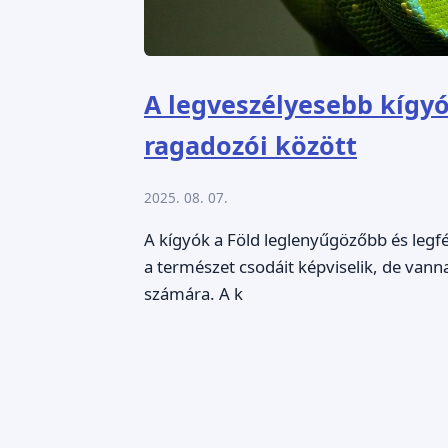
A legveszélyesebb kígyók
ragadozói között
2025. 08. 07.
A kígyók a Föld leglenyűgözőbb és leg
a természet csodáit képviselik, de vann
számára. A k