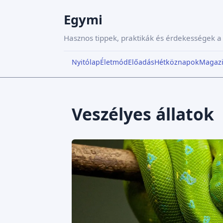
Egymi
Hasznos tippek, praktikák és érdekességek 
Nyitólap
Életmód
Előadás
Hétköznapok
Magaz
Veszélyes állatok