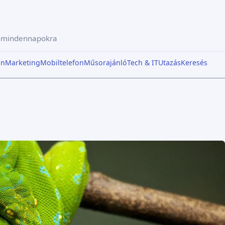
a mindennapokra
in
Marketing
Mobiltelefon
Műsorajánló
Tech & IT
Utazás
Keresés