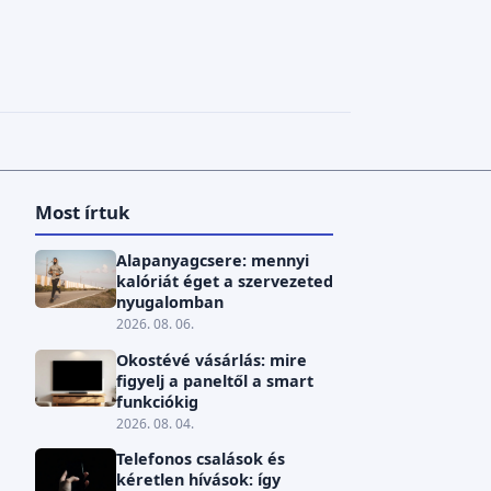
Most írtuk
Alapanyagcsere: mennyi
kalóriát éget a szervezeted
nyugalomban
2026. 08. 06.
Okostévé vásárlás: mire
figyelj a paneltől a smart
funkciókig
2026. 08. 04.
Telefonos csalások és
kéretlen hívások: így