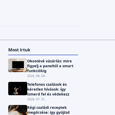
Most írtuk
Okostévé vásárlás: mire
figyelj a paneltől a smart
funkciókig
2026. 08. 04.
Telefonos csalások és
kéretlen hívások: így
ismerd fel és védekezz
2026. 07. 31.
Régi családi receptek
megőrzése: így gyűjtsd