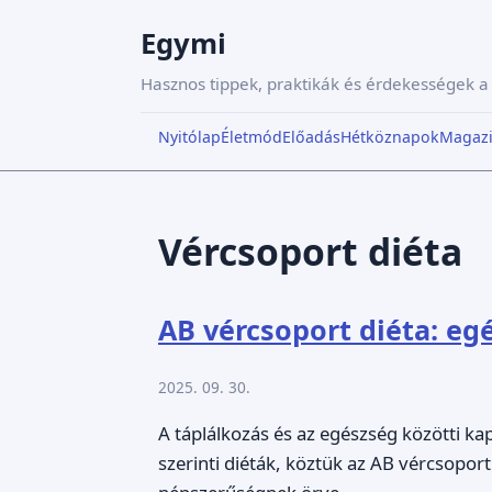
Egymi
Hasznos tippek, praktikák és érdekességek 
Nyitólap
Életmód
Előadás
Hétköznapok
Magaz
Vércsoport diéta
AB vércsoport diéta: eg
2025. 09. 30.
A táplálkozás és az egészség közötti ka
szerinti diéták, köztük az AB vércsopor