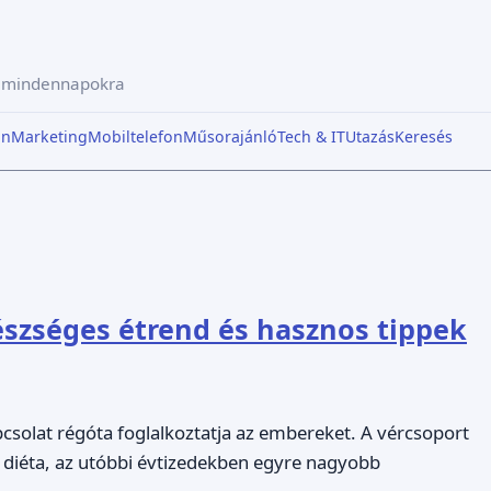
a mindennapokra
in
Marketing
Mobiltelefon
Műsorajánló
Tech & IT
Utazás
Keresés
észséges étrend és hasznos tippek
pcsolat régóta foglalkoztatja az embereket. A vércsoport
t diéta, az utóbbi évtizedekben egyre nagyobb