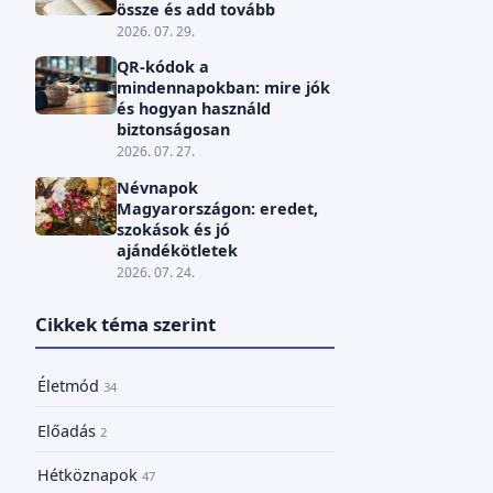
össze és add tovább
2026. 07. 29.
QR-kódok a
mindennapokban: mire jók
és hogyan használd
biztonságosan
2026. 07. 27.
Névnapok
Magyarországon: eredet,
szokások és jó
ajándékötletek
2026. 07. 24.
Cikkek téma szerint
Életmód
34
Előadás
2
Hétköznapok
47