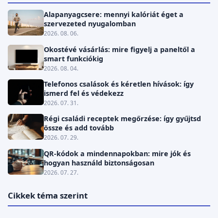
Alapanyagcsere: mennyi kalóriát éget a
szervezeted nyugalomban
2026. 08. 06.
Okostévé vásárlás: mire figyelj a paneltől a
smart funkciókig
2026. 08. 04.
Telefonos csalások és kéretlen hívások: így
ismerd fel és védekezz
2026. 07. 31.
Régi családi receptek megőrzése: így gyűjtsd
össze és add tovább
2026. 07. 29.
QR-kódok a mindennapokban: mire jók és
hogyan használd biztonságosan
2026. 07. 27.
Cikkek téma szerint