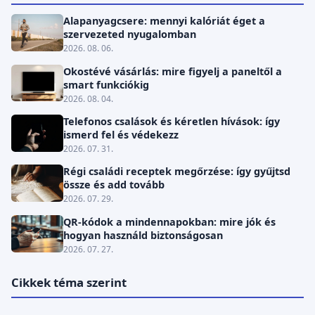
Alapanyagcsere: mennyi kalóriát éget a
szervezeted nyugalomban
2026. 08. 06.
Okostévé vásárlás: mire figyelj a paneltől a
smart funkciókig
2026. 08. 04.
Telefonos csalások és kéretlen hívások: így
ismerd fel és védekezz
2026. 07. 31.
Régi családi receptek megőrzése: így gyűjtsd
össze és add tovább
2026. 07. 29.
QR-kódok a mindennapokban: mire jók és
hogyan használd biztonságosan
2026. 07. 27.
Cikkek téma szerint