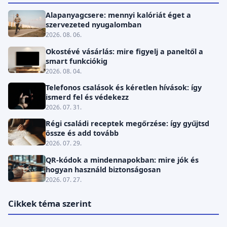
Alapanyagcsere: mennyi kalóriát éget a
szervezeted nyugalomban
2026. 08. 06.
Okostévé vásárlás: mire figyelj a paneltől a
smart funkciókig
2026. 08. 04.
Telefonos csalások és kéretlen hívások: így
ismerd fel és védekezz
2026. 07. 31.
Régi családi receptek megőrzése: így gyűjtsd
össze és add tovább
2026. 07. 29.
QR-kódok a mindennapokban: mire jók és
hogyan használd biztonságosan
2026. 07. 27.
Cikkek téma szerint