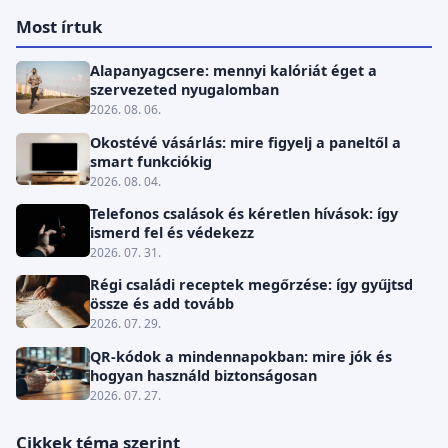
Most írtuk
Alapanyagcsere: mennyi kalóriát éget a
szervezeted nyugalomban
2026. 08. 06.
Okostévé vásárlás: mire figyelj a paneltől a
smart funkciókig
2026. 08. 04.
Telefonos csalások és kéretlen hívások: így
ismerd fel és védekezz
2026. 07. 31.
Régi családi receptek megőrzése: így gyűjtsd
össze és add tovább
2026. 07. 29.
QR-kódok a mindennapokban: mire jók és
hogyan használd biztonságosan
2026. 07. 27.
Cikkek téma szerint