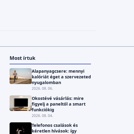
Most írtuk
Alapanyagcsere: mennyi
kalóriát éget a szervezeted
nyugalomban
2026. 08. 06.
Okostévé vásárlás: mire
figyelj a paneltől a smart
funkciókig
2026. 08. 04.
Telefonos csalások és
kéretlen hívások: így