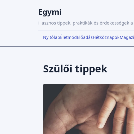
Egymi
Hasznos tippek, praktikák és érdekességek 
Nyitólap
Életmód
Előadás
Hétköznapok
Magaz
Szülői tippek