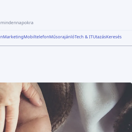
a mindennapokra
in
Marketing
Mobiltelefon
Műsorajánló
Tech & IT
Utazás
Keresés