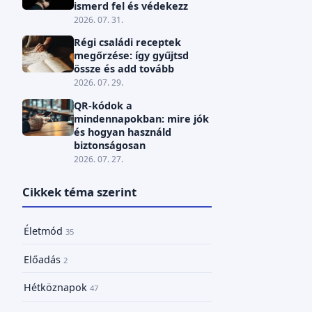
ismerd fel és védekezz
2026. 07. 31.
Régi családi receptek
megőrzése: így gyűjtsd
össze és add tovább
2026. 07. 29.
QR-kódok a
mindennapokban: mire jók
és hogyan használd
biztonságosan
2026. 07. 27.
Cikkek téma szerint
Életmód
35
Előadás
2
Hétköznapok
47