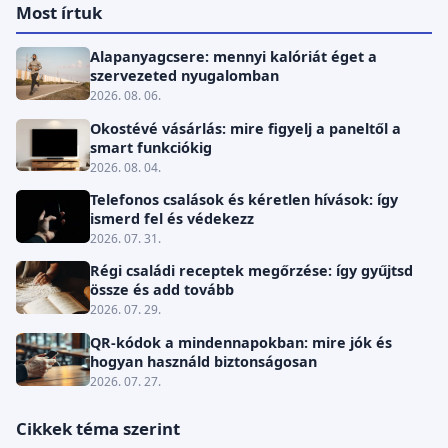
Most írtuk
Alapanyagcsere: mennyi kalóriát éget a
szervezeted nyugalomban
2026. 08. 06.
Okostévé vásárlás: mire figyelj a paneltől a
smart funkciókig
2026. 08. 04.
Telefonos csalások és kéretlen hívások: így
ismerd fel és védekezz
2026. 07. 31.
Régi családi receptek megőrzése: így gyűjtsd
össze és add tovább
2026. 07. 29.
QR-kódok a mindennapokban: mire jók és
hogyan használd biztonságosan
2026. 07. 27.
Cikkek téma szerint