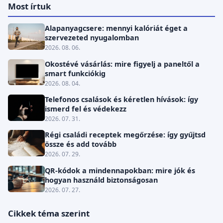
Most írtuk
Alapanyagcsere: mennyi kalóriát éget a
szervezeted nyugalomban
2026. 08. 06.
Okostévé vásárlás: mire figyelj a paneltől a
smart funkciókig
2026. 08. 04.
Telefonos csalások és kéretlen hívások: így
ismerd fel és védekezz
2026. 07. 31.
Régi családi receptek megőrzése: így gyűjtsd
össze és add tovább
2026. 07. 29.
QR-kódok a mindennapokban: mire jók és
hogyan használd biztonságosan
2026. 07. 27.
Cikkek téma szerint