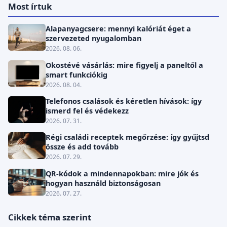
Most írtuk
Alapanyagcsere: mennyi kalóriát éget a
szervezeted nyugalomban
2026. 08. 06.
Okostévé vásárlás: mire figyelj a paneltől a
smart funkciókig
2026. 08. 04.
Telefonos csalások és kéretlen hívások: így
ismerd fel és védekezz
2026. 07. 31.
Régi családi receptek megőrzése: így gyűjtsd
össze és add tovább
2026. 07. 29.
QR-kódok a mindennapokban: mire jók és
hogyan használd biztonságosan
2026. 07. 27.
Cikkek téma szerint