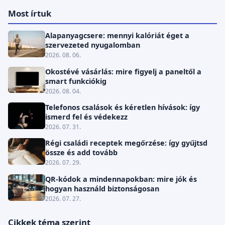
Most írtuk
Alapanyagcsere: mennyi kalóriát éget a
szervezeted nyugalomban
2026. 08. 06.
Okostévé vásárlás: mire figyelj a paneltől a
smart funkciókig
2026. 08. 04.
Telefonos csalások és kéretlen hívások: így
ismerd fel és védekezz
2026. 07. 31.
Régi családi receptek megőrzése: így gyűjtsd
össze és add tovább
2026. 07. 29.
QR-kódok a mindennapokban: mire jók és
hogyan használd biztonságosan
2026. 07. 27.
Cikkek téma szerint