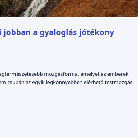
 jobban a gyaloglás jótékony
s legtermészetesebb mozgásforma, amelyet az emberek
nem csupán az egyik legkönnyebben elérhető testmozgás,