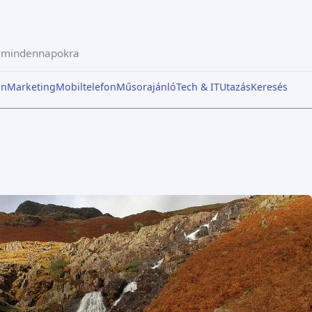
a mindennapokra
in
Marketing
Mobiltelefon
Műsorajánló
Tech & IT
Utazás
Keresés