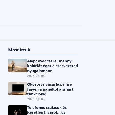
Most írtuk
Alapanyagcsere: mennyi
kalóriát éget a szervezeted
nyugalomban
2026. 08. 06.
Okostévé vásárlás: mire
figyelj a paneltől a smart
funkciókig
2026. 08. 04.
Telefonos csalások és
kéretlen hívások: így