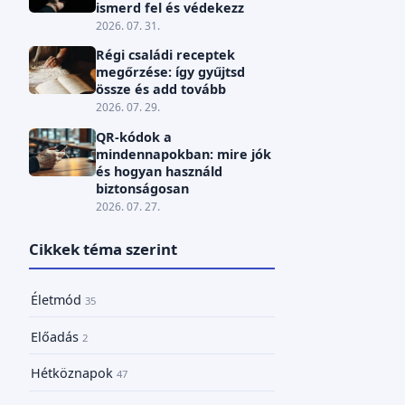
ismerd fel és védekezz
2026. 07. 31.
Régi családi receptek
megőrzése: így gyűjtsd
össze és add tovább
2026. 07. 29.
QR-kódok a
mindennapokban: mire jók
és hogyan használd
biztonságosan
2026. 07. 27.
Cikkek téma szerint
Életmód
35
Előadás
2
Hétköznapok
47