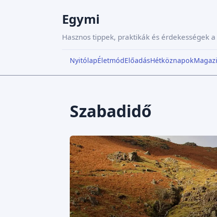
Egymi
Hasznos tippek, praktikák és érdekességek 
Nyitólap
Életmód
Előadás
Hétköznapok
Magaz
Szabadidő