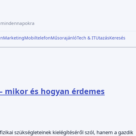
a mindennapokra
in
Marketing
Mobiltelefon
Műsorajánló
Tech & IT
Utazás
Keresés
e – mikor és hogyan érdemes
izikai szükségleteinek kielégítéséről szól, hanem a gazdik