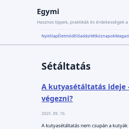
Egymi
Hasznos tippek, praktikák és érdekességek 
Nyitólap
Életmód
Előadás
Hétköznapok
Magaz
Sétáltatás
A kutyasétáltatás idej
végezni?
2025. 09. 10.
A kutyasétáltatás nem csupán a kutyák f