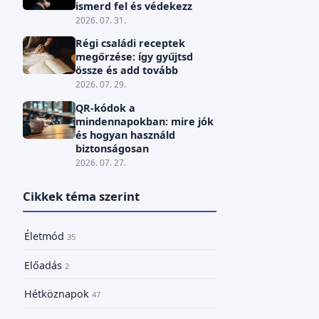
ismerd fel és védekezz
2026. 07. 31.
Régi családi receptek
megőrzése: így gyűjtsd
össze és add tovább
2026. 07. 29.
QR-kódok a
mindennapokban: mire jók
és hogyan használd
biztonságosan
2026. 07. 27.
Cikkek téma szerint
Életmód
35
Előadás
2
Hétköznapok
47