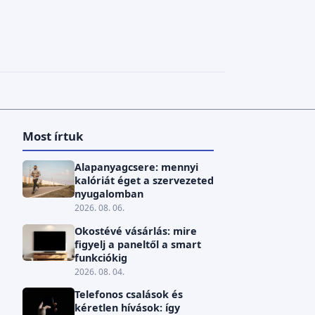
Most írtuk
Alapanyagcsere: mennyi
kalóriát éget a szervezeted
nyugalomban
2026. 08. 06.
Okostévé vásárlás: mire
figyelj a paneltől a smart
funkciókig
2026. 08. 04.
Telefonos csalások és
kéretlen hívások: így