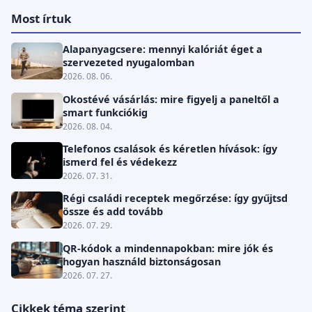
Most írtuk
Alapanyagcsere: mennyi kalóriát éget a
szervezeted nyugalomban
2026. 08. 06.
Okostévé vásárlás: mire figyelj a paneltől a
smart funkciókig
2026. 08. 04.
Telefonos csalások és kéretlen hívások: így
ismerd fel és védekezz
2026. 07. 31.
Régi családi receptek megőrzése: így gyűjtsd
össze és add tovább
2026. 07. 29.
QR-kódok a mindennapokban: mire jók és
hogyan használd biztonságosan
2026. 07. 27.
Cikkek téma szerint