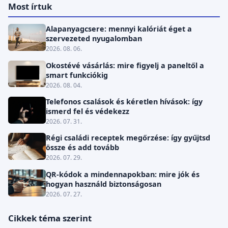
Most írtuk
Alapanyagcsere: mennyi kalóriát éget a
szervezeted nyugalomban
2026. 08. 06.
Okostévé vásárlás: mire figyelj a paneltől a
smart funkciókig
2026. 08. 04.
Telefonos csalások és kéretlen hívások: így
ismerd fel és védekezz
2026. 07. 31.
Régi családi receptek megőrzése: így gyűjtsd
össze és add tovább
2026. 07. 29.
QR-kódok a mindennapokban: mire jók és
hogyan használd biztonságosan
2026. 07. 27.
Cikkek téma szerint