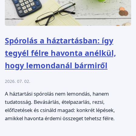
Spórolás a háztartásban: így
tegyél félre havonta anélkül,
hogy lemondanál bármiről
2026. 07. 02.
A háztartási spórolás nem lemondás, hanem
tudatosság. Bevásárlás, ételpazarlás, rezsi,
előfizetések és csináld magad: konkrét lépések,
amikkel havonta érdemi összeget tehetsz félre.