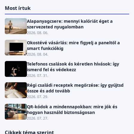
Most írtuk
Alapanyagcsere: mennyi kalóriát éget a
szervezeted nyugalomban
2026. 08. 06.
Okostévé vásárlás: mire figyelj a paneltől a
smart funkciókig
2026. 08. 04.
Telefonos csalások és kéretlen hívások: így
ismerd fel és védekezz
2026. 07. 31.
Régi családi receptek megőrzése: így gyűjtsd
össze és add tovább
2026. 07. 29.
QR-kódok a mindennapokban: mire jók és
hogyan használd biztonságosan
2026. 07. 27.
Cikkek téma szerint