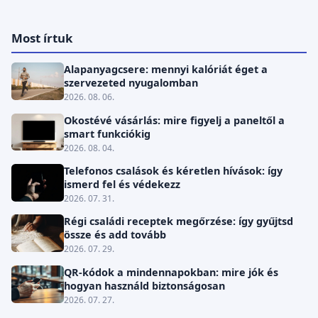
Most írtuk
Alapanyagcsere: mennyi kalóriát éget a
szervezeted nyugalomban
2026. 08. 06.
Okostévé vásárlás: mire figyelj a paneltől a
smart funkciókig
2026. 08. 04.
Telefonos csalások és kéretlen hívások: így
ismerd fel és védekezz
2026. 07. 31.
Régi családi receptek megőrzése: így gyűjtsd
össze és add tovább
2026. 07. 29.
QR-kódok a mindennapokban: mire jók és
hogyan használd biztonságosan
2026. 07. 27.