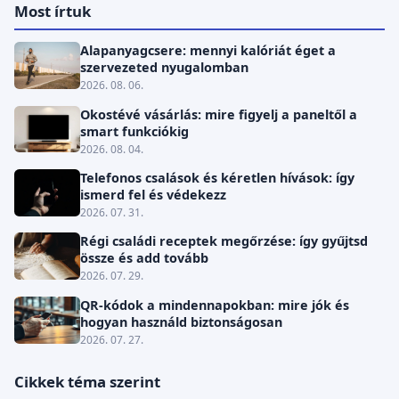
Most írtuk
Alapanyagcsere: mennyi kalóriát éget a
szervezeted nyugalomban
2026. 08. 06.
Okostévé vásárlás: mire figyelj a paneltől a
smart funkciókig
2026. 08. 04.
Telefonos csalások és kéretlen hívások: így
ismerd fel és védekezz
2026. 07. 31.
Régi családi receptek megőrzése: így gyűjtsd
össze és add tovább
2026. 07. 29.
QR-kódok a mindennapokban: mire jók és
hogyan használd biztonságosan
2026. 07. 27.
Cikkek téma szerint