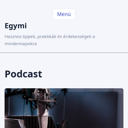
Menü
Egymi
Hasznos tippek, praktikák és érdekességek a
mindennapokra
Podcast