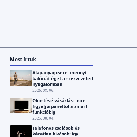
Most írtuk
Alapanyagcsere: mennyi
kalóriát éget a szervezeted
nyugalomban
2026. 08. 06.
Okostévé vásárlás: mire
figyelj a paneltől a smart
funkciókig
2026. 08. 04.
Telefonos csalások és
kéretlen hívások: így