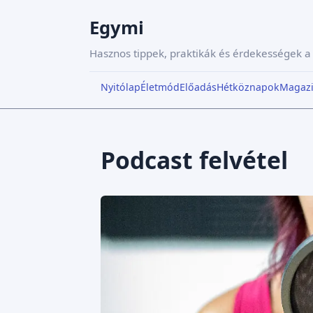
Egymi
Hasznos tippek, praktikák és érdekességek 
Nyitólap
Életmód
Előadás
Hétköznapok
Magaz
Podcast felvétel