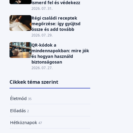
ismerd fel és védekezz
2026. 07. 31.
Régi családi receptek
megőrzése: így gyűjtsd
össze és add tovább
2026. 07. 29.
QR-kódok a
mindennapokban: mire jók
és hogyan használd
biztonságosan
2026. 07. 27.
Cikkek téma szerint
Életmód
35
Előadás
2
Hétköznapok
47