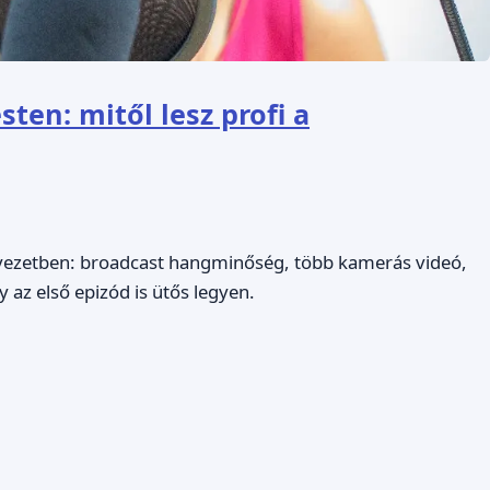
ten: mitől lesz profi a
nyezetben: broadcast hangminőség, több kamerás videó,
y az első epizód is ütős legyen.