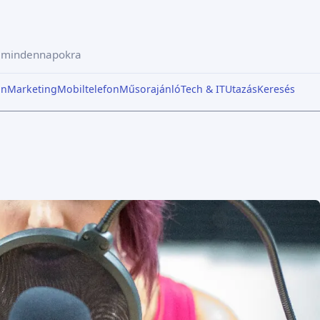
a mindennapokra
in
Marketing
Mobiltelefon
Műsorajánló
Tech & IT
Utazás
Keresés