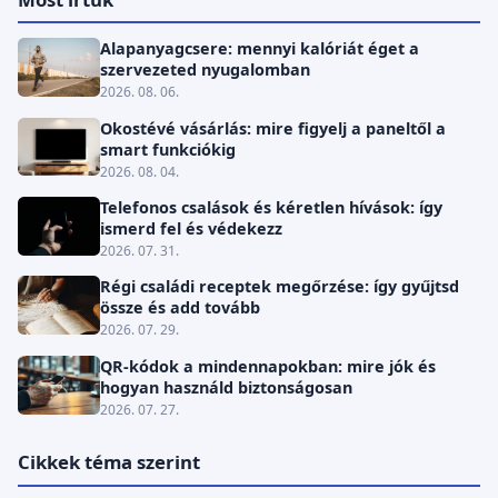
Alapanyagcsere: mennyi kalóriát éget a
szervezeted nyugalomban
2026. 08. 06.
Okostévé vásárlás: mire figyelj a paneltől a
smart funkciókig
2026. 08. 04.
Telefonos csalások és kéretlen hívások: így
ismerd fel és védekezz
2026. 07. 31.
Régi családi receptek megőrzése: így gyűjtsd
össze és add tovább
2026. 07. 29.
QR-kódok a mindennapokban: mire jók és
hogyan használd biztonságosan
2026. 07. 27.
Cikkek téma szerint