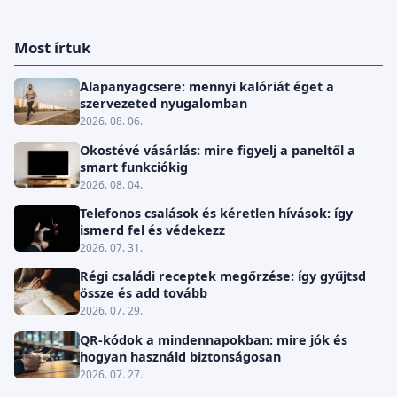
Most írtuk
Alapanyagcsere: mennyi kalóriát éget a
szervezeted nyugalomban
2026. 08. 06.
Okostévé vásárlás: mire figyelj a paneltől a
smart funkciókig
2026. 08. 04.
Telefonos csalások és kéretlen hívások: így
ismerd fel és védekezz
2026. 07. 31.
Régi családi receptek megőrzése: így gyűjtsd
össze és add tovább
2026. 07. 29.
QR-kódok a mindennapokban: mire jók és
hogyan használd biztonságosan
2026. 07. 27.