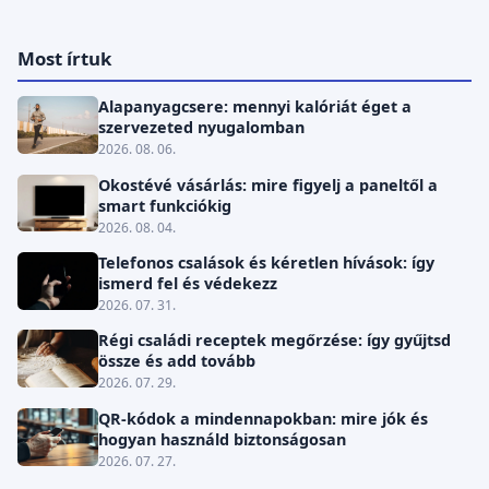
Most írtuk
Alapanyagcsere: mennyi kalóriát éget a
szervezeted nyugalomban
2026. 08. 06.
Okostévé vásárlás: mire figyelj a paneltől a
smart funkciókig
2026. 08. 04.
Telefonos csalások és kéretlen hívások: így
ismerd fel és védekezz
2026. 07. 31.
Régi családi receptek megőrzése: így gyűjtsd
össze és add tovább
2026. 07. 29.
QR-kódok a mindennapokban: mire jók és
hogyan használd biztonságosan
2026. 07. 27.