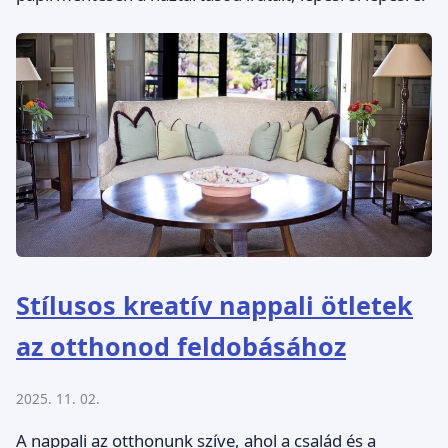
Stílusos kreatív nappali ötletek
az otthonod feldobásához
2025. 11. 02.
A nappali az otthonunk szíve, ahol a család és a