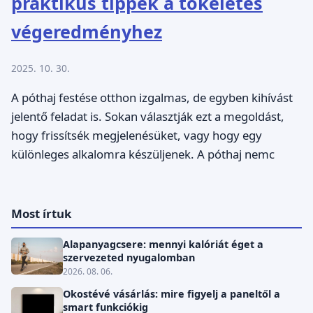
praktikus tippek a tökéletes
végeredményhez
2025. 10. 30.
A póthaj festése otthon izgalmas, de egyben kihívást
jelentő feladat is. Sokan választják ezt a megoldást,
hogy frissítsék megjelenésüket, vagy hogy egy
különleges alkalomra készüljenek. A póthaj nemc
Most írtuk
Alapanyagcsere: mennyi kalóriát éget a
szervezeted nyugalomban
2026. 08. 06.
Okostévé vásárlás: mire figyelj a paneltől a
smart funkciókig