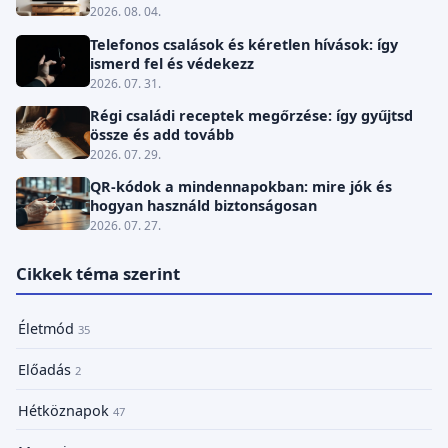
2026. 08. 04.
Telefonos csalások és kéretlen hívások: így
ismerd fel és védekezz
2026. 07. 31.
Régi családi receptek megőrzése: így gyűjtsd
össze és add tovább
2026. 07. 29.
QR-kódok a mindennapokban: mire jók és
hogyan használd biztonságosan
2026. 07. 27.
Cikkek téma szerint
Életmód
35
Előadás
2
Hétköznapok
47