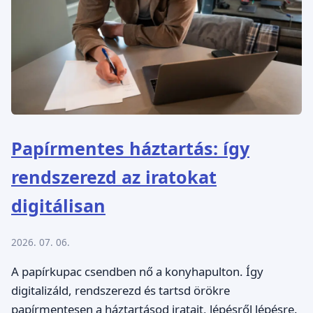
Papírmentes háztartás: így
rendszerezd az iratokat
digitálisan
2026. 07. 06.
A papírkupac csendben nő a konyhapulton. Így
digitalizáld, rendszerezd és tartsd örökre
papírmentesen a háztartásod iratait, lépésről lépésre.