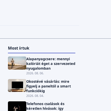
Most írtuk
Alapanyagcsere: mennyi
kalóriát éget a szervezeted
nyugalomban
2026. 08. 06.
Okostévé vásárlás: mire
figyelj a paneltől a smart
funkciókig
2026. 08. 04.
Telefonos csalások és
kéretlen hívások: így