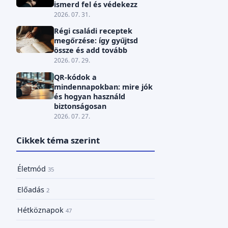
ismerd fel és védekezz
2026. 07. 31.
Régi családi receptek
megőrzése: így gyűjtsd
össze és add tovább
2026. 07. 29.
QR-kódok a
mindennapokban: mire jók
és hogyan használd
biztonságosan
2026. 07. 27.
Cikkek téma szerint
Életmód
35
Előadás
2
Hétköznapok
47