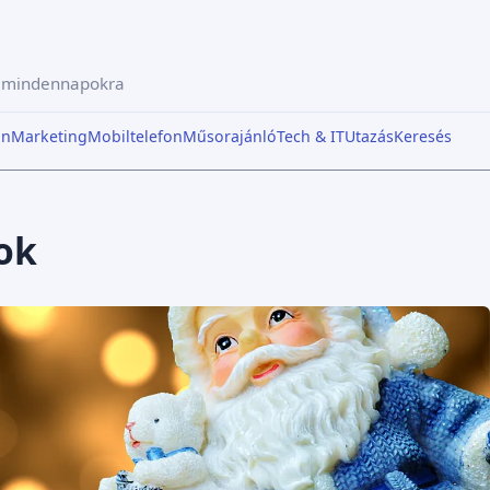
a mindennapokra
in
Marketing
Mobiltelefon
Műsorajánló
Tech & IT
Utazás
Keresés
ok