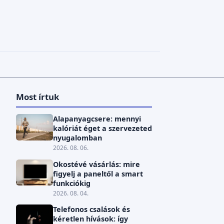
Most írtuk
Alapanyagcsere: mennyi
kalóriát éget a szervezeted
nyugalomban
2026. 08. 06.
Okostévé vásárlás: mire
figyelj a paneltől a smart
funkciókig
2026. 08. 04.
Telefonos csalások és
kéretlen hívások: így