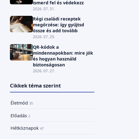
ismerd fel és védekezz
2026. 07. 31.
Régi családi receptek
megőrzése: így gyűjtsd
össze és add tovább
2026. 07. 29.
QR-kódok a
mindennapokban: mire jók
és hogyan használd
biztonságosan
2026. 07. 27.
Cikkek téma szerint
Életmód
35
Előadás
2
Hétköznapok
47