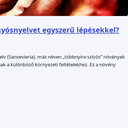
nyósnyelvet egyszerű lépésekkel?
lv (Sansevieria), más néven „többnyire szívós” növények
ak a különböző környezeti feltételekhez. Ez a növény