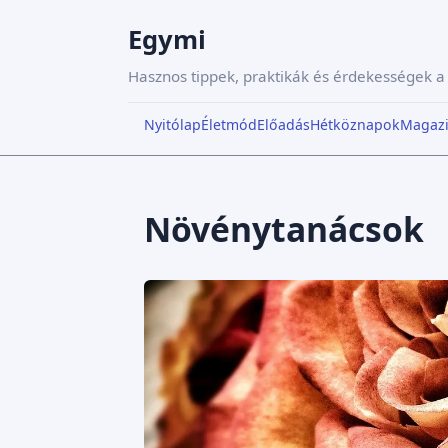
Egymi
Hasznos tippek, praktikák és érdekességek 
Nyitólap
Életmód
Előadás
Hétköznapok
Magaz
Növénytanácsok