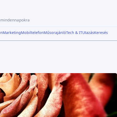
a mindennapokra
in
Marketing
Mobiltelefon
Műsorajánló
Tech & IT
Utazás
Keresés