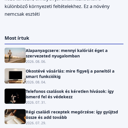
különböző környezeti feltételekhez. Ez a növény
nemcsak esztéti
Most írtuk
Alapanyagcsere: mennyi kalóriát éget a
szervezeted nyugalomban
2026. 08. 06.
Okostévé vásárlás: mire figyelj a paneltől a
smart funkciókig
2026. 08. 04.
Telefonos csalások és kéretlen hívások: így
ismerd fel és védekezz
2026. 07. 31.
Régi családi receptek megőrzése: így gyűjtsd
össze és add tovább
2026. 07. 29.