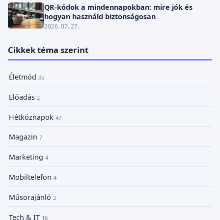
QR-kódok a mindennapokban: mire jók és
hogyan használd biztonságosan
2026. 07. 27.
Cikkek téma szerint
Életmód
35
Előadás
2
Hétköznapok
47
Magazin
7
Marketing
4
Mobiltelefon
4
Műsorajánló
2
Tech & IT
16