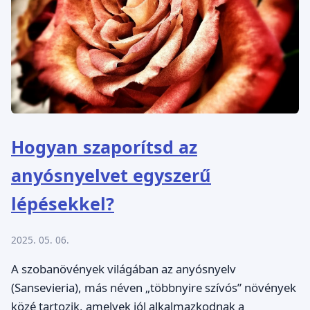
Hogyan szaporítsd az
anyósnyelvet egyszerű
lépésekkel?
2025. 05. 06.
A szobanövények világában az anyósnyelv
(Sansevieria), más néven „többnyire szívós” növények
közé tartozik, amelyek jól alkalmazkodnak a