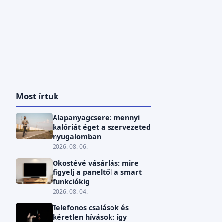
Most írtuk
Alapanyagcsere: mennyi
kalóriát éget a szervezeted
nyugalomban
2026. 08. 06.
Okostévé vásárlás: mire
figyelj a paneltől a smart
funkciókig
2026. 08. 04.
Telefonos csalások és
kéretlen hívások: így