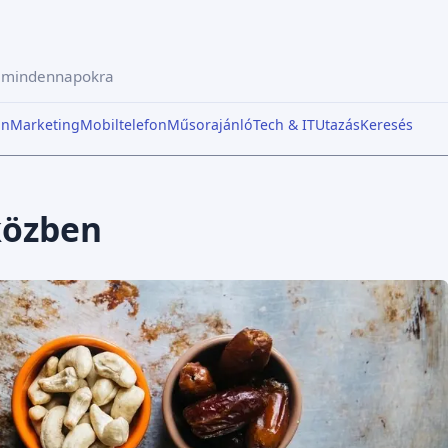
a mindennapokra
in
Marketing
Mobiltelefon
Műsorajánló
Tech & IT
Utazás
Keresés
közben