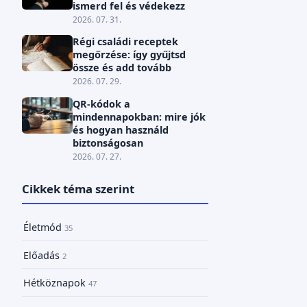
ismerd fel és védekezz
2026. 07. 31.
Régi családi receptek
megőrzése: így gyűjtsd
össze és add tovább
2026. 07. 29.
QR-kódok a
mindennapokban: mire jók
és hogyan használd
biztonságosan
2026. 07. 27.
Cikkek téma szerint
Életmód
35
Előadás
2
Hétköznapok
47