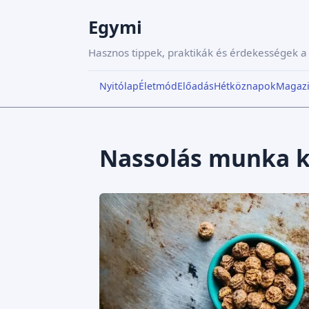
Egymi
Hasznos tippek, praktikák és érdekességek 
Nyitólap
Életmód
Előadás
Hétköznapok
Magaz
Nassolás munka 