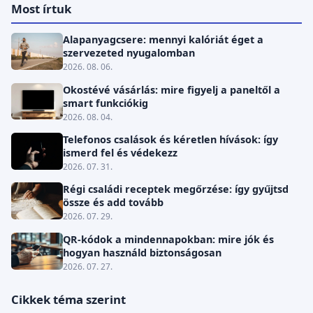
Most írtuk
Alapanyagcsere: mennyi kalóriát éget a
szervezeted nyugalomban
2026. 08. 06.
Okostévé vásárlás: mire figyelj a paneltől a
smart funkciókig
2026. 08. 04.
Telefonos csalások és kéretlen hívások: így
ismerd fel és védekezz
2026. 07. 31.
Régi családi receptek megőrzése: így gyűjtsd
össze és add tovább
2026. 07. 29.
QR-kódok a mindennapokban: mire jók és
hogyan használd biztonságosan
2026. 07. 27.
Cikkek téma szerint