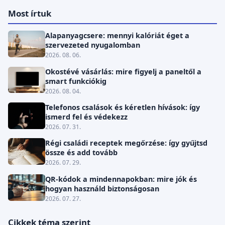
Most írtuk
Alapanyagcsere: mennyi kalóriát éget a
szervezeted nyugalomban
2026. 08. 06.
Okostévé vásárlás: mire figyelj a paneltől a
smart funkciókig
2026. 08. 04.
Telefonos csalások és kéretlen hívások: így
ismerd fel és védekezz
2026. 07. 31.
Régi családi receptek megőrzése: így gyűjtsd
össze és add tovább
2026. 07. 29.
QR-kódok a mindennapokban: mire jók és
hogyan használd biztonságosan
2026. 07. 27.
Cikkek téma szerint