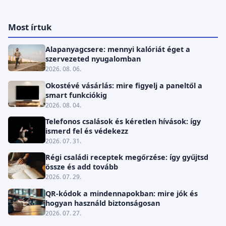
Most írtuk
Alapanyagcsere: mennyi kalóriát éget a
szervezeted nyugalomban
2026. 08. 06.
Okostévé vásárlás: mire figyelj a paneltől a
smart funkciókig
2026. 08. 04.
Telefonos csalások és kéretlen hívások: így
ismerd fel és védekezz
2026. 07. 31.
Régi családi receptek megőrzése: így gyűjtsd
össze és add tovább
2026. 07. 29.
QR-kódok a mindennapokban: mire jók és
hogyan használd biztonságosan
2026. 07. 27.