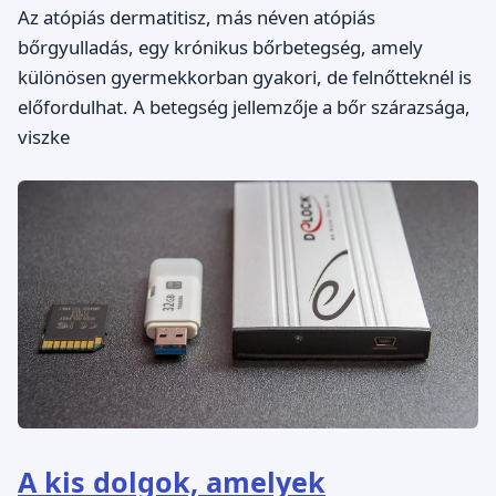
Az atópiás dermatitisz, más néven atópiás
bőrgyulladás, egy krónikus bőrbetegség, amely
különösen gyermekkorban gyakori, de felnőtteknél is
előfordulhat. A betegség jellemzője a bőr szárazsága,
viszke
A kis dolgok, amelyek