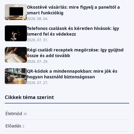
Okostévé vásárlás: mire figyelj a paneltől a
smart funkciókig
2026. 08. 04.
Telefonos csalások és kéretlen hívások: így
ismerd fel és védekezz
2026. 07. 31.
Régi családi receptek megőrzése: így gyűjtsd
össze és add tovább
2026. 07. 29.
QR-kódok a mindennapokban: mire jók és
hogyan használd biztonságosan
2026. 07. 27.
Cikkek téma szerint
Életmód
35
Előadás
2