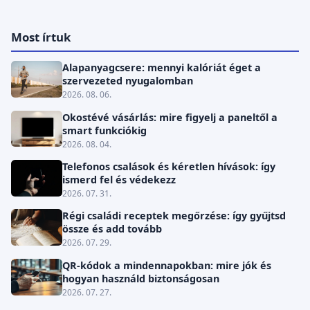
Most írtuk
Alapanyagcsere: mennyi kalóriát éget a
szervezeted nyugalomban
2026. 08. 06.
Okostévé vásárlás: mire figyelj a paneltől a
smart funkciókig
2026. 08. 04.
Telefonos csalások és kéretlen hívások: így
ismerd fel és védekezz
2026. 07. 31.
Régi családi receptek megőrzése: így gyűjtsd
össze és add tovább
2026. 07. 29.
QR-kódok a mindennapokban: mire jók és
hogyan használd biztonságosan
2026. 07. 27.