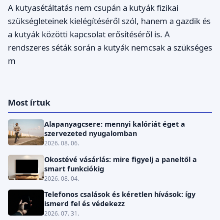
A kutyasétáltatás nem csupán a kutyák fizikai
szükségleteinek kielégítéséről szól, hanem a gazdik és
a kutyák közötti kapcsolat erősítéséről is. A
rendszeres séták során a kutyák nemcsak a szükséges
m
Most írtuk
Alapanyagcsere: mennyi kalóriát éget a
szervezeted nyugalomban
2026. 08. 06.
Okostévé vásárlás: mire figyelj a paneltől a
smart funkciókig
2026. 08. 04.
Telefonos csalások és kéretlen hívások: így
ismerd fel és védekezz
2026. 07. 31.