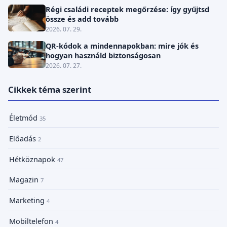
Régi családi receptek megőrzése: így gyűjtsd
össze és add tovább
2026. 07. 29.
QR-kódok a mindennapokban: mire jók és
hogyan használd biztonságosan
2026. 07. 27.
Cikkek téma szerint
Életmód
35
Előadás
2
Hétköznapok
47
Magazin
7
Marketing
4
Mobiltelefon
4