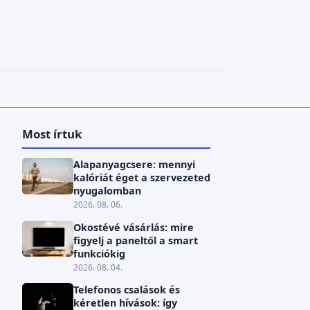
Most írtuk
Alapanyagcsere: mennyi
kalóriát éget a szervezeted
nyugalomban
2026. 08. 06.
Okostévé vásárlás: mire
figyelj a paneltől a smart
funkciókig
2026. 08. 04.
Telefonos csalások és
kéretlen hívások: így