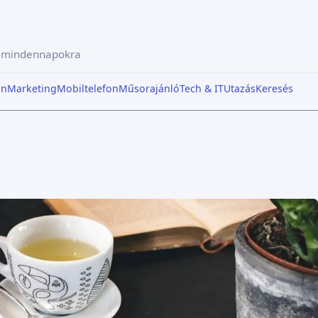
a mindennapokra
in
Marketing
Mobiltelefon
Műsorajánló
Tech & IT
Utazás
Keresés