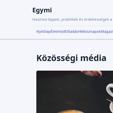
Egymi
Hasznos tippek, praktikák és érdekességek 
Nyitólap
Életmód
Előadás
Hétköznapok
Magaz
Közösségi média