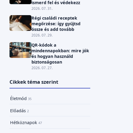
ismerd fel és védekezz
2026. 07. 31.
Régi családi receptek
megőrzése: így gyűjtsd
össze és add tovább
2026. 07. 29.
QR-kódok a
mindennapokban: mire jók
és hogyan használd
biztonságosan
2026. 07. 27.
Cikkek téma szerint
Életmód
35
Előadás
2
Hétköznapok
47