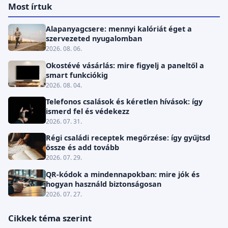
Most írtuk
Alapanyagcsere: mennyi kalóriát éget a
szervezeted nyugalomban
2026. 08. 06.
Okostévé vásárlás: mire figyelj a paneltől a
smart funkciókig
2026. 08. 04.
Telefonos csalások és kéretlen hívások: így
ismerd fel és védekezz
2026. 07. 31.
Régi családi receptek megőrzése: így gyűjtsd
össze és add tovább
2026. 07. 29.
QR-kódok a mindennapokban: mire jók és
hogyan használd biztonságosan
2026. 07. 27.
Cikkek téma szerint