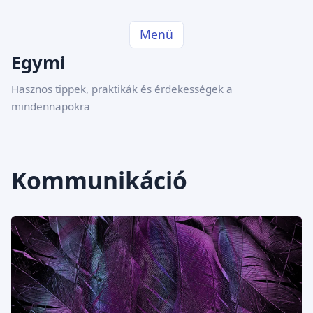
Menü
Egymi
Hasznos tippek, praktikák és érdekességek a
mindennapokra
Kommunikáció