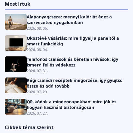
Most írtuk
Alapanyagcsere: mennyi kalóriát éget a
szervezeted nyugalomban
2026. 08. 06.
Okostévé vásárlás: mire figyelj a paneltől a
smart funkciókig
2026. 08. 04.
Telefonos csalások és kéretlen hívások: így
ismerd fel és védekezz
2026. 07. 31.
Régi családi receptek megőrzése: így gyűjtsd
össze és add tovább
2026. 07. 29.
QR-kódok a mindennapokban: mire jók és
hogyan használd biztonságosan
2026. 07. 27.
Cikkek téma szerint