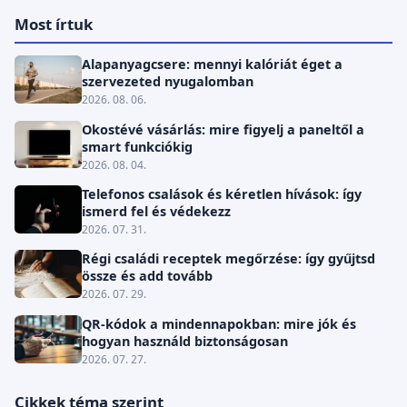
Most írtuk
Alapanyagcsere: mennyi kalóriát éget a
szervezeted nyugalomban
2026. 08. 06.
Okostévé vásárlás: mire figyelj a paneltől a
smart funkciókig
2026. 08. 04.
Telefonos csalások és kéretlen hívások: így
ismerd fel és védekezz
2026. 07. 31.
Régi családi receptek megőrzése: így gyűjtsd
össze és add tovább
2026. 07. 29.
QR-kódok a mindennapokban: mire jók és
hogyan használd biztonságosan
2026. 07. 27.
Cikkek téma szerint