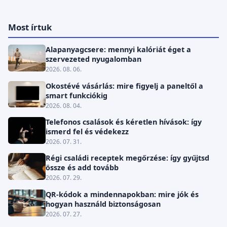
Most írtuk
Alapanyagcsere: mennyi kalóriát éget a
szervezeted nyugalomban
2026. 08. 06.
Okostévé vásárlás: mire figyelj a paneltől a
smart funkciókig
2026. 08. 04.
Telefonos csalások és kéretlen hívások: így
ismerd fel és védekezz
2026. 07. 31.
Régi családi receptek megőrzése: így gyűjtsd
össze és add tovább
2026. 07. 29.
QR-kódok a mindennapokban: mire jók és
hogyan használd biztonságosan
2026. 07. 27.