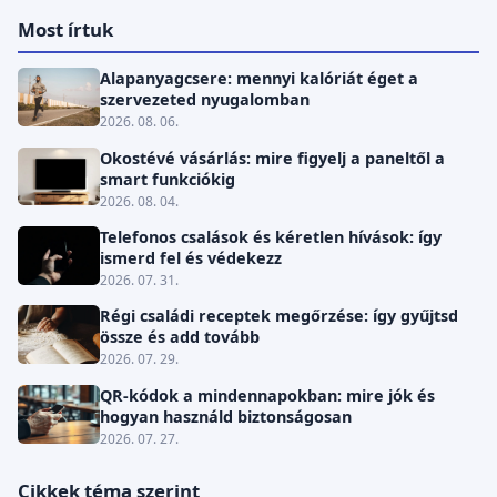
Most írtuk
Alapanyagcsere: mennyi kalóriát éget a
szervezeted nyugalomban
2026. 08. 06.
Okostévé vásárlás: mire figyelj a paneltől a
smart funkciókig
2026. 08. 04.
Telefonos csalások és kéretlen hívások: így
ismerd fel és védekezz
2026. 07. 31.
Régi családi receptek megőrzése: így gyűjtsd
össze és add tovább
2026. 07. 29.
QR-kódok a mindennapokban: mire jók és
hogyan használd biztonságosan
2026. 07. 27.
Cikkek téma szerint