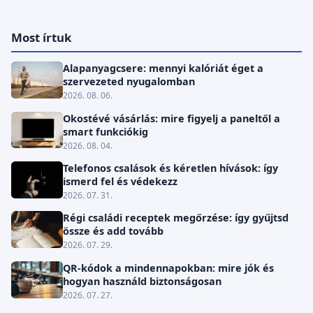
Most írtuk
Alapanyagcsere: mennyi kalóriát éget a
szervezeted nyugalomban
2026. 08. 06.
Okostévé vásárlás: mire figyelj a paneltől a
smart funkciókig
2026. 08. 04.
Telefonos csalások és kéretlen hívások: így
ismerd fel és védekezz
2026. 07. 31.
Régi családi receptek megőrzése: így gyűjtsd
össze és add tovább
2026. 07. 29.
QR-kódok a mindennapokban: mire jók és
hogyan használd biztonságosan
2026. 07. 27.