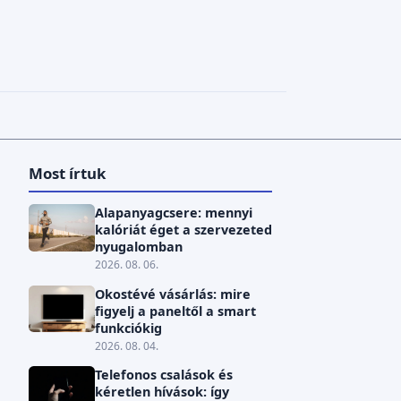
Most írtuk
Alapanyagcsere: mennyi
kalóriát éget a szervezeted
nyugalomban
2026. 08. 06.
Okostévé vásárlás: mire
figyelj a paneltől a smart
funkciókig
2026. 08. 04.
Telefonos csalások és
kéretlen hívások: így