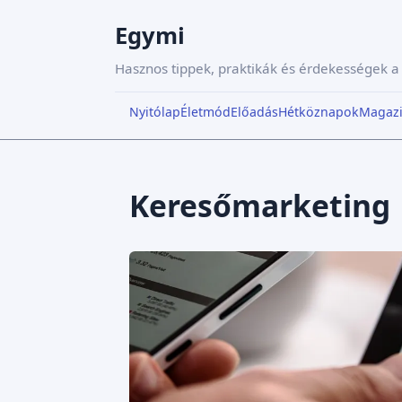
Egymi
Hasznos tippek, praktikák és érdekességek 
Nyitólap
Életmód
Előadás
Hétköznapok
Magaz
Keresőmarketing