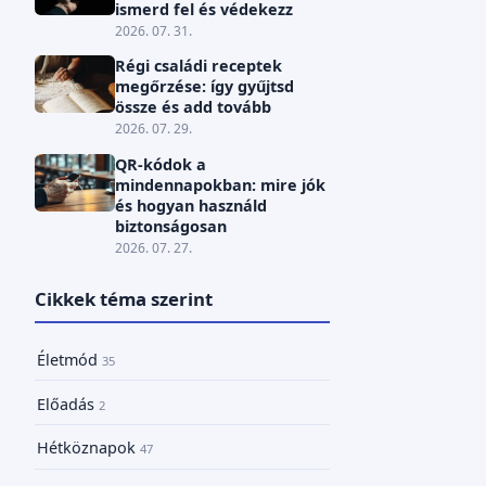
ismerd fel és védekezz
2026. 07. 31.
Régi családi receptek
megőrzése: így gyűjtsd
össze és add tovább
2026. 07. 29.
QR-kódok a
mindennapokban: mire jók
és hogyan használd
biztonságosan
2026. 07. 27.
Cikkek téma szerint
Életmód
35
Előadás
2
Hétköznapok
47