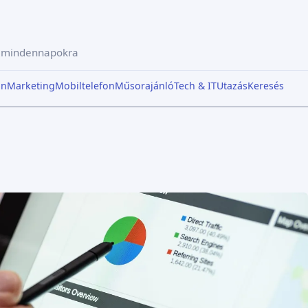
a mindennapokra
in
Marketing
Mobiltelefon
Műsorajánló
Tech & IT
Utazás
Keresés