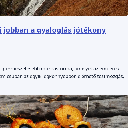
 jobban a gyaloglás jótékony
s legtermészetesebb mozgásforma, amelyet az emberek
nem csupán az egyik legkönnyebben elérhető testmozgás,