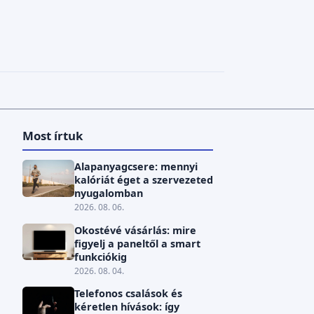
Most írtuk
Alapanyagcsere: mennyi
kalóriát éget a szervezeted
nyugalomban
2026. 08. 06.
Okostévé vásárlás: mire
figyelj a paneltől a smart
funkciókig
2026. 08. 04.
Telefonos csalások és
kéretlen hívások: így