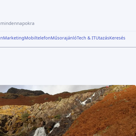
a mindennapokra
in
Marketing
Mobiltelefon
Műsorajánló
Tech & IT
Utazás
Keresés