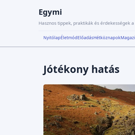
Egymi
Hasznos tippek, praktikák és érdekességek 
Nyitólap
Életmód
Előadás
Hétköznapok
Magaz
Jótékony hatás