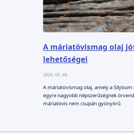
A máriatövismag olaj jó
lehetőségei
2025. 05. 05.
A máriatövismag olaj, amely a Silybum
egyre nagyobb népszerűségnek örvend
máriatövis nem csupán gyönyörű