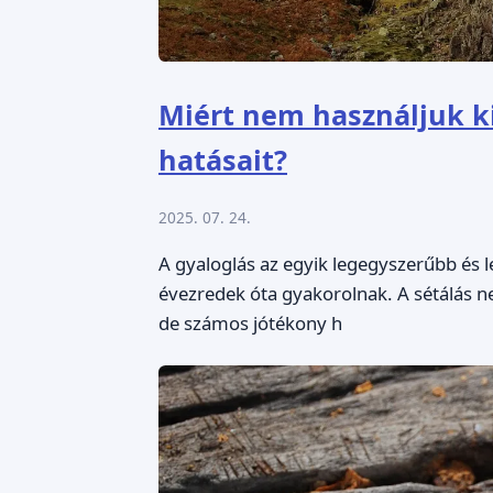
Miért nem használjuk ki
hatásait?
2025. 07. 24.
A gyaloglás az egyik legegyszerűbb é
évezredek óta gyakorolnak. A sétálás 
de számos jótékony h