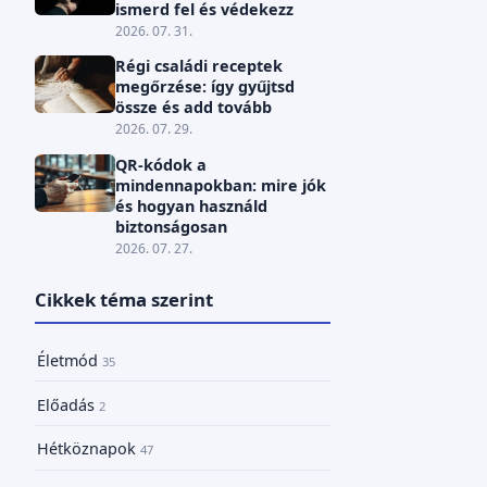
ismerd fel és védekezz
2026. 07. 31.
Régi családi receptek
megőrzése: így gyűjtsd
össze és add tovább
2026. 07. 29.
QR-kódok a
mindennapokban: mire jók
és hogyan használd
biztonságosan
2026. 07. 27.
Cikkek téma szerint
Életmód
35
Előadás
2
Hétköznapok
47