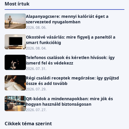
Most írtuk
Alapanyagcsere: mennyi kalóriát éget a
szervezeted nyugalomban
2026. 08. 06.
Okostévé vásárlás: mire figyelj a paneltől a
smart funkciókig
2026. 08. 04.
Telefonos csalások és kéretlen hívások: így
ismerd fel és védekezz
2026. 07. 31.
Régi családi receptek megőrzése: így gyűjtsd
össze és add tovább
2026. 07. 29.
QR-kódok a mindennapokban: mire jók és
hogyan használd biztonságosan
2026. 07. 27.
Cikkek téma szerint