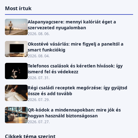
Most írtuk
Alapanyagcsere: mennyi kalóriát éget a
szervezeted nyugalomban
2026. 08. 06.
Okostévé vásárlás: mire figyelj a paneltől a
smart funkciókig
2026. 08. 04.
Telefonos csalások és kéretlen hívások: így
ismerd fel és védekezz
2026. 07. 31.
Régi családi receptek megőrzése: így gyűjtsd
össze és add tovább
2026. 07. 29.
QR-kódok a mindennapokban: mire jók és
hogyan használd biztonságosan
2026. 07. 27.
Cikkek téma szerint