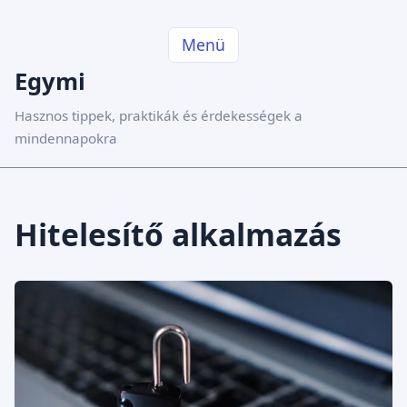
Menü
Egymi
Hasznos tippek, praktikák és érdekességek a
mindennapokra
Hitelesítő alkalmazás