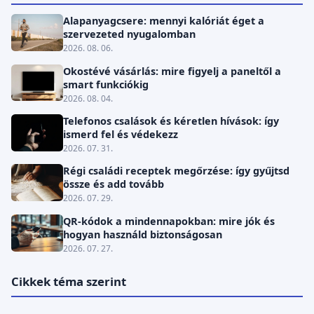
Alapanyagcsere: mennyi kalóriát éget a
szervezeted nyugalomban
2026. 08. 06.
Okostévé vásárlás: mire figyelj a paneltől a
smart funkciókig
2026. 08. 04.
Telefonos csalások és kéretlen hívások: így
ismerd fel és védekezz
2026. 07. 31.
Régi családi receptek megőrzése: így gyűjtsd
össze és add tovább
2026. 07. 29.
QR-kódok a mindennapokban: mire jók és
hogyan használd biztonságosan
2026. 07. 27.
Cikkek téma szerint