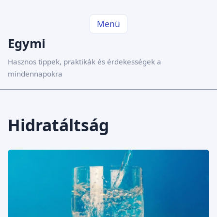
Menü
Egymi
Hasznos tippek, praktikák és érdekességek a
mindennapokra
Hidratáltság