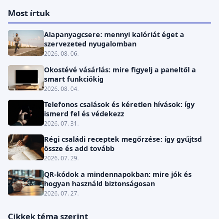
Most írtuk
Alapanyagcsere: mennyi kalóriát éget a
szervezeted nyugalomban
2026. 08. 06.
Okostévé vásárlás: mire figyelj a paneltől a
smart funkciókig
2026. 08. 04.
Telefonos csalások és kéretlen hívások: így
ismerd fel és védekezz
2026. 07. 31.
Régi családi receptek megőrzése: így gyűjtsd
össze és add tovább
2026. 07. 29.
QR-kódok a mindennapokban: mire jók és
hogyan használd biztonságosan
2026. 07. 27.
Cikkek téma szerint