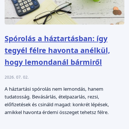
Spórolás a háztartásban: így
tegyél félre havonta anélkül,
hogy lemondanál bármiről
2026. 07. 02.
A háztartási spórolás nem lemondás, hanem
tudatosság. Bevásárlás, ételpazarlás, rezsi,
előfizetések és csináld magad: konkrét lépések,
amikkel havonta érdemi összeget tehetsz félre.