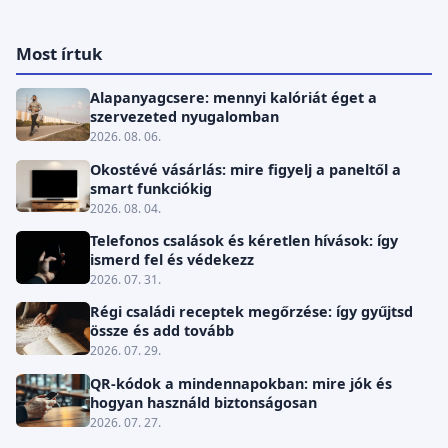
Most írtuk
Alapanyagcsere: mennyi kalóriát éget a
szervezeted nyugalomban
2026. 08. 06.
Okostévé vásárlás: mire figyelj a paneltől a
smart funkciókig
2026. 08. 04.
Telefonos csalások és kéretlen hívások: így
ismerd fel és védekezz
2026. 07. 31.
Régi családi receptek megőrzése: így gyűjtsd
össze és add tovább
2026. 07. 29.
QR-kódok a mindennapokban: mire jók és
hogyan használd biztonságosan
2026. 07. 27.