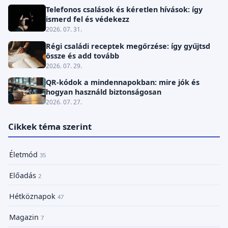
Telefonos csalások és kéretlen hívások: így
ismerd fel és védekezz
2026. 07. 31.
Régi családi receptek megőrzése: így gyűjtsd
össze és add tovább
2026. 07. 29.
QR-kódok a mindennapokban: mire jók és
hogyan használd biztonságosan
2026. 07. 27.
Cikkek téma szerint
Életmód
35
Előadás
2
Hétköznapok
47
Magazin
7