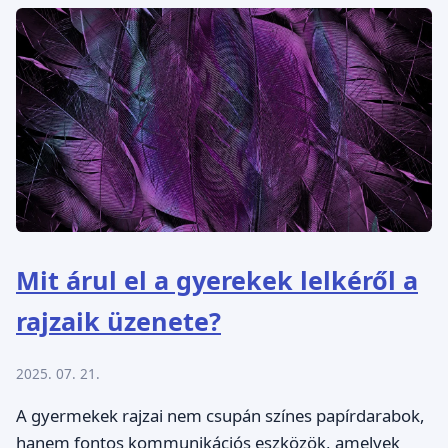
Mit árul el a gyerekek lelkéről a
rajzaik üzenete?
2025. 07. 21.
A gyermekek rajzai nem csupán színes papírdarabok,
hanem fontos kommunikációs eszközök, amelyek