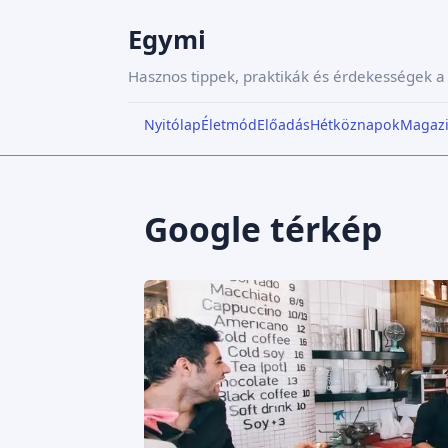
Egymi
Hasznos tippek, praktikák és érdekességek 
Nyitólap
Életmód
Előadás
Hétköznapok
Magaz
Google térkép