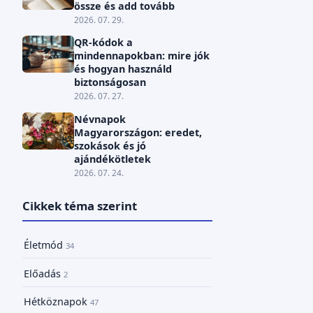
össze és add tovább
2026. 07. 29.
QR-kódok a
mindennapokban: mire jók
és hogyan használd
biztonságosan
2026. 07. 27.
Névnapok
Magyarországon: eredet,
szokások és jó
ajándékötletek
2026. 07. 24.
Cikkek téma szerint
Életmód
34
Előadás
2
Hétköznapok
47