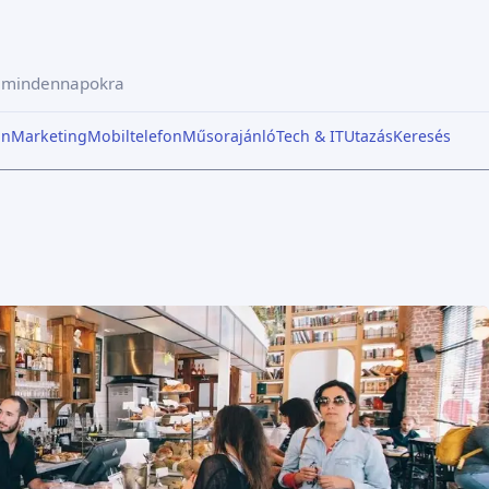
a mindennapokra
in
Marketing
Mobiltelefon
Műsorajánló
Tech & IT
Utazás
Keresés