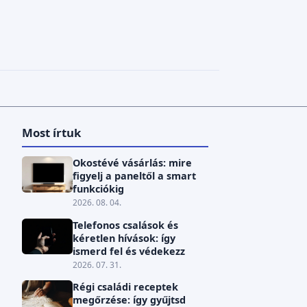
Most írtuk
Okostévé vásárlás: mire
figyelj a paneltől a smart
funkciókig
2026. 08. 04.
Telefonos csalások és
kéretlen hívások: így
ismerd fel és védekezz
2026. 07. 31.
Régi családi receptek
megőrzése: így gyűjtsd